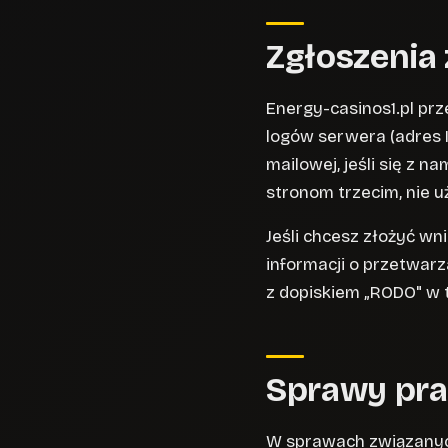
Zgłoszenia
Energy-casinos1.pl pr
logów serwera (adres I
mailowej, jeśli się z 
stronom trzecim, nie 
Jeśli chcesz złożyć w
informacji o przetwar
z dopiskiem „RODO" w t
Sprawy pra
W sprawach związanych