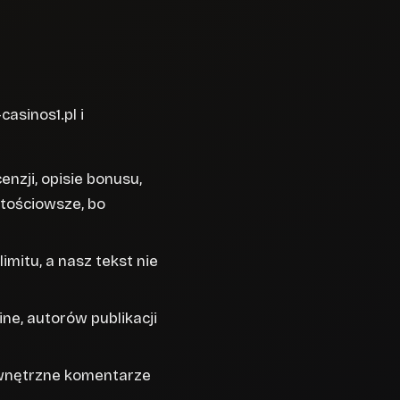
asinos1.pl i
nzji, opisie bonusu,
artościowsze, bo
imitu, a nasz tekst nie
ne, autorów publikacji
wnętrzne komentarze