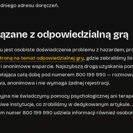
edniego adresu doręczeń.
ązane z odpowiedzialną grą
u jest osobiste doświadczenie problemu z hazardem, pr
troną na temat odpowiedzialnej gry
, gdzie zebraliśmy li
 i anonimowe wsparcie. Najszybszą drogą uzyskania po
działająca całą dobę pod numerem 800 199 990 — rozmow
wa, anonimowa i nie wymaga żadnej rejestracji.
cyjna nie świadczymy pomocy psychologicznej ani tera
iwe instytucje, co zrobiliśmy w dedykowanym artykule. 
 sam numer 800 199 990 udziela informacji również osob