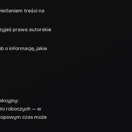
ietlaniem treści na
czyjeś prawa autorskie
 o informację, jakie
akcyjny:
dni roboczych — w
 urlopowym czas może