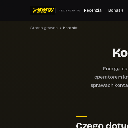
Recenzja
Bonusy
RECENZJA PL
Strona główna
›
Kontakt
Ko
Energy-cas
operatorem kas
sprawach kontak
Czego dotyc