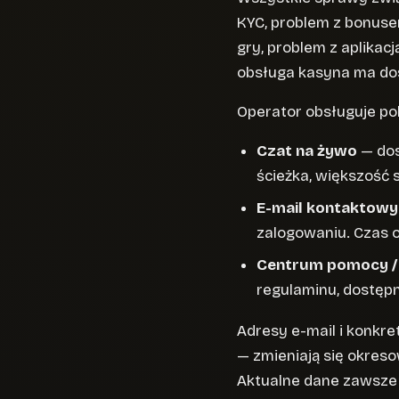
KYC, problem z bonuse
gry, problem z aplikac
obsługa kasyna ma dos
Operator obsługuje po
Czat na żywo
— dos
ścieżka, większość
E-mail kontaktowy
zalogowaniu. Czas 
Centrum pomocy /
regulaminu, dostępn
Adresy e-mail i konkr
— zmieniają się okres
Aktualne dane zawsze z