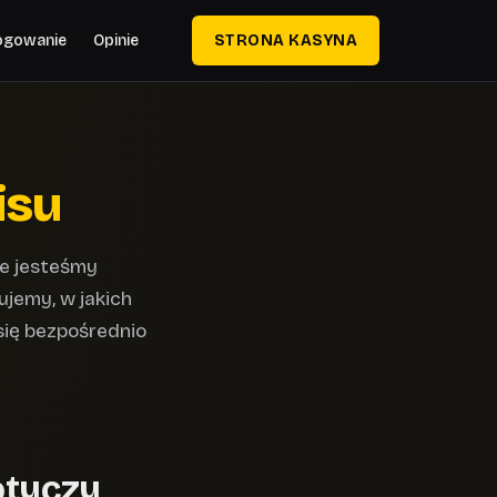
ogowanie
Opinie
STRONA KASYNA
isu
ie jesteśmy
ujemy, w jakich
się bezpośrednio
otyczy