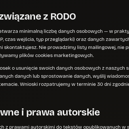
 związane z RODO
zetwarza minimalną liczbę danych osobowych — w praktyc
P, czas wejścia, typ przeglądarki) oraz danych zawarty
nami skontaktujesz. Nie prowadzimy listy mailingowej, ni
używamy plików cookies marketingowych.
niosek o usunięcie swoich danych osobowych z naszych 
zanych danych lub sprostowanie danych, wyślij wiadomo
emacie. Wnioski rozpatrujemy w terminie 30 dni zgodnie
wne i prawa autorskie
 z prawami autorskimi do tekstów opublikowanych w s