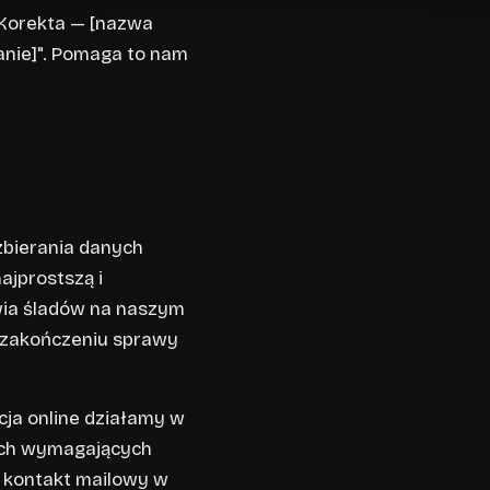
 „Korekta — [nazwa
danie]". Pomaga to nam
zbierania danych
ajprostszą i
awia śladów na naszym
i zakończeniu sprawy
cja online działamy w
kach wymagających
 kontakt mailowy w