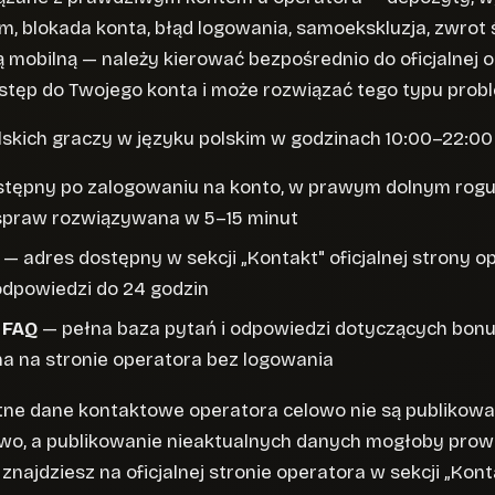
m, blokada konta, błąd logowania, samoekskluzja, zwrot
ją mobilną — należy kierować bezpośrednio do oficjalnej o
tęp do Twojego konta i może rozwiązać tego typu prob
lskich graczy w języku polskim w godzinach 10:00–22:00
tępny po zalogowaniu na konto, w prawym dolnym rogu
 spraw rozwiązywana w 5–15 minut
— adres dostępny w sekcji „Kontakt" oficjalnej strony o
odpowiedzi do 24 godzin
 FAQ
— pełna baza pytań i odpowiedzi dotyczących bonus
a na stronie operatora bez logowania
etne dane kontaktowe operatora celowo nie są publikow
owo, a publikowanie nieaktualnych danych mogłoby prow
najdziesz na oficjalnej stronie operatora w sekcji „Kont