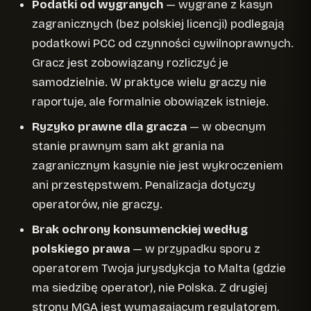
Podatki od wygranych
— wygrane z kasyn
zagranicznych (bez polskiej licencji) podlegają
podatkowi PCC od czynności cywilnoprawnych.
Gracz jest zobowiązany rozliczyć je
samodzielnie. W praktyce wielu graczy nie
raportuje, ale formalnie obowiązek istnieje.
Ryzyko prawne dla gracza
— w obecnym
stanie prawnym sam akt grania na
zagranicznym kasynie nie jest wykroczeniem
ani przestępstwem. Penalizacja dotyczy
operatorów, nie graczy.
Brak ochrony konsumenckiej według
polskiego prawa
— w przypadku sporu z
operatorem Twoja jurysdykcja to Malta (gdzie
ma siedzibę operator), nie Polska. Z drugiej
strony MGA jest wymagającym regulatorem,