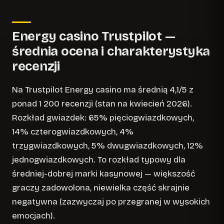
Energy casino Trustpilot —
średnia ocena i charakterystyka
recenzji
Na Trustpilot Energy casino ma średnią 4,1/5 z
ponad 1 200 recenzji (stan na kwiecień 2026).
Rozkład gwiazdek: 65% pięciogwiazdkowych,
14% czterogwiazdkowych, 4%
trzygwiazdkowych, 5% dwugwiazdkowych, 12%
jednogwiazdkowych. To rozkład typowy dla
średniej-dobrej marki kasynowej — większość
graczy zadowolona, niewielka część skrajnie
negatywna (zazwyczaj po przegranej w wysokich
emocjach).