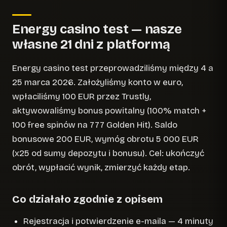
Energy casino test — nasze
własne 21 dni z platformą
Energy casino test przeprowadziliśmy między 4 a
25 marca 2026. Założyliśmy konto w euro,
wpłaciliśmy 100 EUR przez Trustly,
aktywowaliśmy bonus powitalny (100% match +
100 free spinów na 777 Golden Hit). Saldo
bonusowe 200 EUR, wymóg obrotu 5 000 EUR
(x25 od sumy depozytu i bonusu). Cel: ukończyć
obrót, wypłacić wynik, zmierzyć każdy etap.
Co działało zgodnie z opisem
Rejestracja i potwierdzenie e-maila — 4 minuty