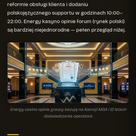
reformie obsługi klienta i dodaniu
polskojęzycznego supportu w godzinach 10:00–
22:00. Energy kasyno opinie forum (rynek polski)
są bardziej niejednorodne — pełen przegląd niżej.
Energy casino opinie graczy bazują na licencji MGA i 12 latach
doświadczenia operatora