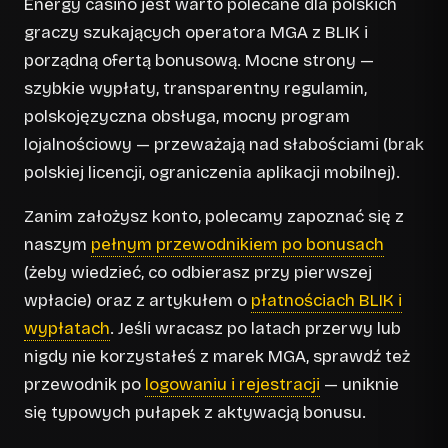
Energy casino jest warto polecane dla polskich
graczy szukających operatora MGA z BLIK i
porządną ofertą bonusową. Mocne strony —
szybkie wypłaty, transparentny regulamin,
polskojęzyczna obsługa, mocny program
lojalnościowy — przeważają nad słabościami (brak
polskiej licencji, ograniczenia aplikacji mobilnej).
Zanim założysz konto, polecamy zapoznać się z
naszym
pełnym przewodnikiem po bonusach
(żeby wiedzieć, co odbierasz przy pierwszej
wpłacie) oraz z artykułem o
płatnościach BLIK i
wypłatach
. Jeśli wracasz po latach przerwy lub
nigdy nie korzystałeś z marek MGA, sprawdź też
przewodnik po
logowaniu i rejestracji
— uniknie
się typowych pułapek z aktywacją bonusu.