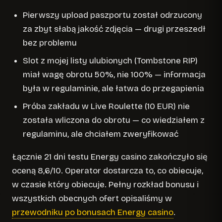
Pierwszy upload paszportu został odrzucony
za zbyt słabą jakość zdjęcia — drugi przeszedł
bez problemu
Slot z mojej listy ulubionych (Tombstone RIP)
miał wagę obrotu 50%, nie 100% — informacja
była w regulaminie, ale łatwa do przegapienia
Próba zakładu w Live Roulette (10 EUR) nie
została wliczona do obrotu — co wiedziałem z
regulaminu, ale chciałem zweryfikować
Łącznie 21 dni testu Energy casino zakończyło się
oceną 8,6/10. Operator dostarcza to, co obiecuje,
w czasie który obiecuje. Pełny rozkład bonusu i
wszystkich obecnych ofert opisaliśmy w
przewodniku po bonusach Energy casino
.